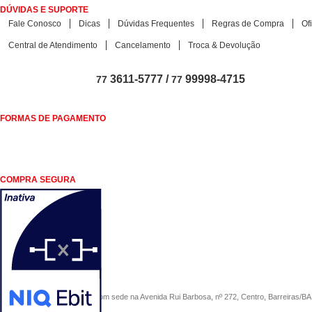
DÚVIDAS E SUPORTE
Fale Conosco
Dicas
Dúvidas Frequentes
Regras de Compra
Of
Central de Atendimento
Cancelamento
Troca & Devolução
3611-5777 /
99998-4715
77
77
FORMAS DE PAGAMENTO
COMPRA SEGURA
COMERCIAL SÃO PAULO, com sede na Avenida Rui Barbosa, nº 272, Centro, Barreiras/BA, 