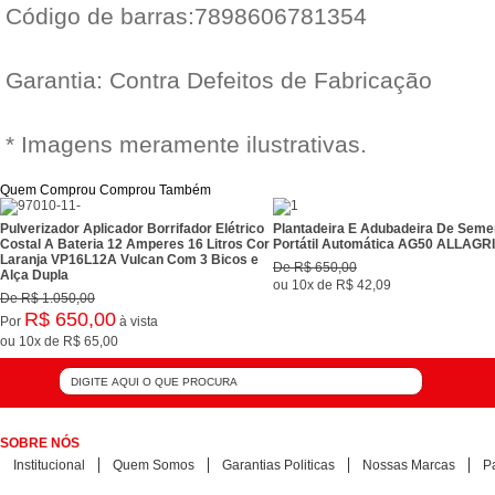
Código de barras:7898606781354
Garantia: Contra Defeitos de Fabricação
* Imagens meramente ilustrativas.
Quem Comprou Comprou Também
Pulverizador Aplicador Borrifador Elétrico
Plantadeira E Adubadeira De Seme
Costal A Bateria 12 Amperes 16 Litros Cor
Portátil Automática AG50 ALLAGRI
Laranja VP16L12A Vulcan Com 3 Bicos e
De
R$ 650,00
Alça Dupla
ou
10x
de
R$ 42,09
De
R$ 1.050,00
R$ 650,00
Por
à vista
ou
10x
de
R$ 65,00
SOBRE NÓS
Institucional
Quem Somos
Garantias Politicas
Nossas Marcas
P