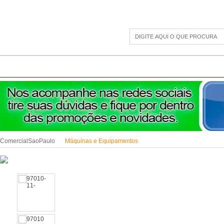
CAMPING
ESPORTE E LAZER
ACESSÓRIOS DIVERSOS
LINHA PET
JAR
ComercialSaoPaulo
Máquinas e Equipamentos