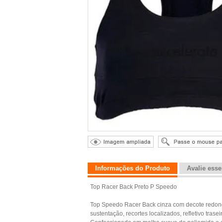
Informações do Produto
Avalie ess
Top Racer Back Preto P Speedo
Top Speedo Racer Back cinza com decote redondo,
sustentação, recortes localizados, refletivo tras