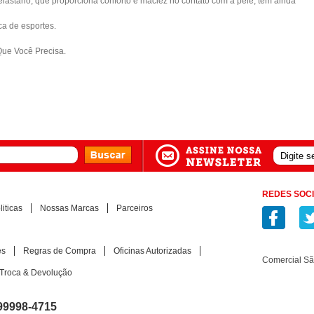
astano, que proporciona conforto e maciez no contato com a pele, tem ainda
ca de esportes.
Que Você Precisa.
REDES SOCI
iticas
Nossas Marcas
Parceiros
es
Regras de Compra
Oficinas Autorizadas
Comercial S
Troca & Devolução
99998-4715