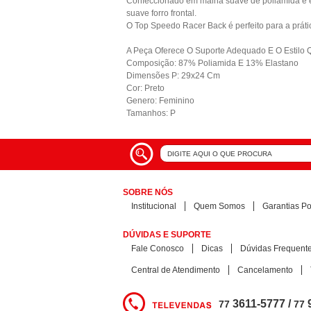
Confeccionado em malha suave de poliamida e el
suave forro frontal.
O Top Speedo Racer Back é perfeito para a práti
A Peça Oferece O Suporte Adequado E O Estilo 
Composição: 87% Poliamida E 13% Elastano
Dimensões P: 29x24 Cm
Cor: Preto
Genero: Feminino
Tamanhos: P
SOBRE NÓS
Institucional
Quem Somos
Garantias Pol
DÚVIDAS E SUPORTE
Fale Conosco
Dicas
Dúvidas Frequent
Central de Atendimento
Cancelamento
3611-5777 /
77
77