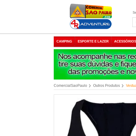
Se
CAMPING
ESPORTE E LAZER
ACESSÓRIOS
ComercialSaoPaulo
Outros Produtos
Vestu