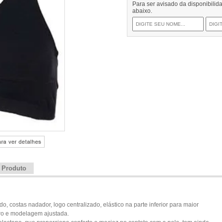
Para ser avisado da disponibili
abaixo.
e Produto
 costas nadador, logo centralizado, elástico na parte inferior para maior
eiro e modelagem ajustada.