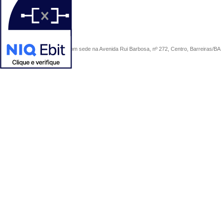
COMERCIAL SÃO PAULO, com sede na Avenida Rui Barbosa, nº 272, Centro, Barreiras/BA, 