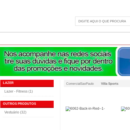
CAMPING
ESPORTE E LAZER
ACESSÓRIOS DIVERSOS
LINHA PET
JAR
LAZER
ComercialSaoPaulo
Villa Sports
Lazer - Fitness (1)
OUTROS PRODUTOS
Vestuário (32)