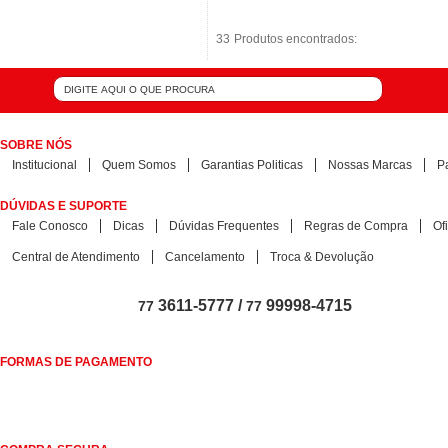
33
33
Produtos encontrados:
Produtos encontrados:
SOBRE NÓS
Institucional
Quem Somos
Garantias Politicas
Nossas Marcas
P
DÚVIDAS E SUPORTE
Fale Conosco
Dicas
Dúvidas Frequentes
Regras de Compra
Of
Central de Atendimento
Cancelamento
Troca & Devolução
3611-5777 /
99998-4715
77
77
FORMAS DE PAGAMENTO