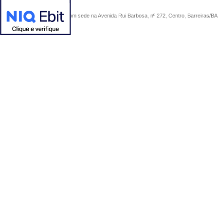
COMERCIAL SÃO PAULO, com sede na Avenida Rui Barbosa, nº 272, Centro, Barreiras/BA, 