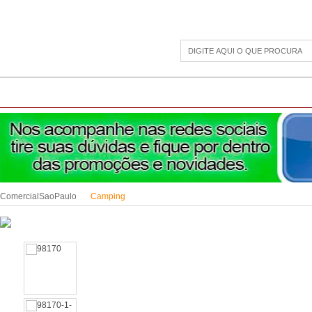
CAMPING
ESPORTE E LAZER
ACESSÓRIOS DIVERSOS
LINHA PET
JAR
ComercialSaoPaulo
Camping