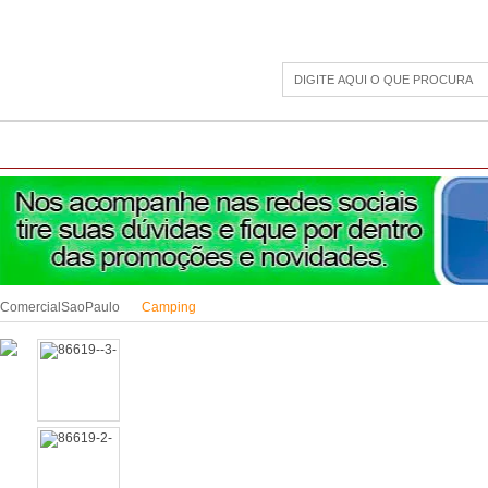
CAMPING
ESPORTE E LAZER
ACESSÓRIOS DIVERSOS
LINHA PET
JAR
ComercialSaoPaulo
Camping