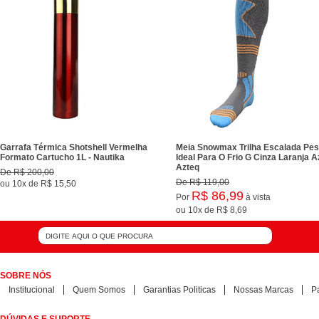
Garrafa Térmica Shotshell Vermelha
Meia Snowmax Trilha Escalada Pe
Formato Cartucho 1L - Nautika
Ideal Para O Frio G Cinza Laranja Az
Azteq
De
R$ 200,00
De
R$ 119,00
ou
10x
de
R$ 15,50
R$ 86,99
Por
à vista
ou
10x
de
R$ 8,69
SOBRE NÓS
Institucional
Quem Somos
Garantias Politicas
Nossas Marcas
P