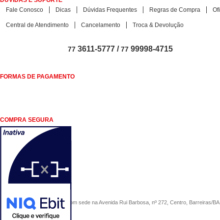
DÚVIDAS E SUPORTE
Fale Conosco
Dicas
Dúvidas Frequentes
Regras de Compra
Of
Central de Atendimento
Cancelamento
Troca & Devolução
3611-5777 /
99998-4715
77
77
FORMAS DE PAGAMENTO
COMPRA SEGURA
COMERCIAL SÃO PAULO, com sede na Avenida Rui Barbosa, nº 272, Centro, Barreiras/BA, 