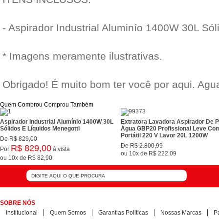
- Aspirador Industrial Aluminío 1400W 30L Sól
* Imagens meramente ilustrativas.
Obrigado! É muito bom ter você por aqui. Ag
Quem Comprou Comprou Também
Aspirador Industrial Alumínio 1400W 30L
Extratora Lavadora Aspirador De P
Sólidos E Líquidos Menegotti
Água GBP20 Profissional Leve Co
Portátil 220 V Lavor 20L 1200W
De
R$ 829,00
De
R$ 2.800,99
R$ 829,00
Por
à vista
ou
10x
de
R$ 222,09
ou
10x
de
R$ 82,90
SOBRE NÓS
Institucional
Quem Somos
Garantias Politicas
Nossas Marcas
P