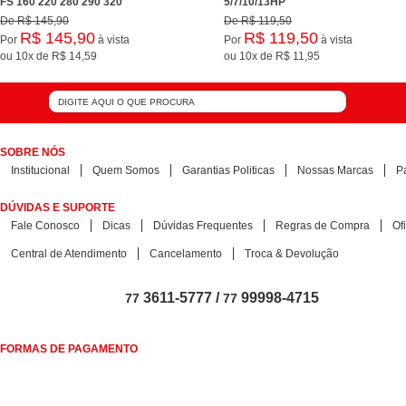
FS 160 220 280 290 320
5/7/10/13HP
De
R$ 145,90
De
R$ 119,50
R$ 145,90
R$ 119,50
Por
à vista
Por
à vista
ou
10x
de
R$ 14,59
ou
10x
de
R$ 11,95
SOBRE NÓS
Institucional
Quem Somos
Garantias Politicas
Nossas Marcas
P
DÚVIDAS E SUPORTE
Fale Conosco
Dicas
Dúvidas Frequentes
Regras de Compra
Of
Central de Atendimento
Cancelamento
Troca & Devolução
3611-5777 /
99998-4715
77
77
FORMAS DE PAGAMENTO