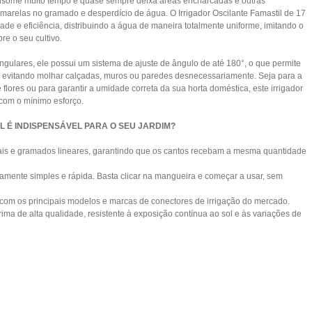
nsome muito tempo e quase sempre deixa áreas encharcadas e outras
relas no gramado e desperdício de água. O Irrigador Oscilante Famastil de 17
ade e eficiência, distribuindo a água de maneira totalmente uniforme, imitando o
re o seu cultivo.
ngulares, ele possui um sistema de ajuste de ângulo de até 180°, o que permite
, evitando molhar calçadas, muros ou paredes desnecessariamente. Seja para a
lores ou para garantir a umidade correta da sua horta doméstica, este irrigador
 com o mínimo esforço.
L É INDISPENSÁVEL PARA O SEU JARDIM?
ntais e gramados lineares, garantindo que os cantos recebam a mesma quantidade
amente simples e rápida. Basta clicar na mangueira e começar a usar, sem
 com os principais modelos e marcas de conectores de irrigação do mercado.
ma de alta qualidade, resistente à exposição contínua ao sol e às variações de