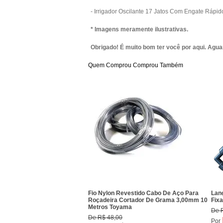
- Irrigador Oscilante 17 Jatos Com Engate Rápid
* Imagens meramente ilustrativas.
Obrigado! É muito bom ter você por aqui. Agu
Quem Comprou Comprou Também
Fio Nylon Revestido Cabo De Aço Para
Lanç
Roçadeira Cortador De Grama 3,00mm 10
Fix
Metros Toyama
De
De
R$ 48,00
Por