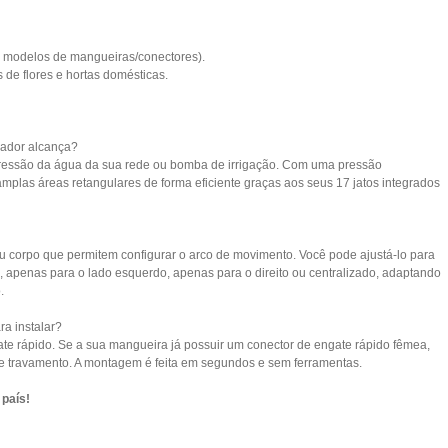
es modelos de mangueiras/conectores).
s de flores e hortas domésticas.
gador alcança?
ressão da água da sua rede ou bomba de irrigação. Com uma pressão
amplas áreas retangulares de forma eficiente graças aos seus 17 jatos integrados
u corpo que permitem configurar o arco de movimento. Você pode ajustá-lo para
), apenas para o lado esquerdo, apenas para o direito ou centralizado, adaptando
.
a instalar?
te rápido. Se a sua mangueira já possuir um conector de engate rápido fêmea,
" de travamento. A montagem é feita em segundos e sem ferramentas.
 país!