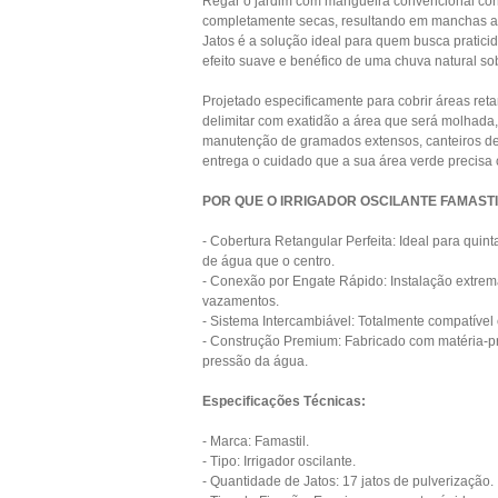
Regar o jardim com mangueira convencional co
completamente secas, resultando em manchas ama
Jatos é a solução ideal para quem busca praticid
efeito suave e benéfico de uma chuva natural sob
Projetado especificamente para cobrir áreas reta
delimitar com exatidão a área que será molhada
manutenção de gramados extensos, canteiros de f
entrega o cuidado que a sua área verde precisa
POR QUE O IRRIGADOR OSCILANTE FAMASTI
- Cobertura Retangular Perfeita: Ideal para qui
de água que o centro.
- Conexão por Engate Rápido: Instalação extrem
vazamentos.
- Sistema Intercambiável: Totalmente compatível
- Construção Premium: Fabricado com matéria-pri
pressão da água.
Especificações Técnicas:
- Marca: Famastil.
- Tipo: Irrigador oscilante.
- Quantidade de Jatos: 17 jatos de pulverização.