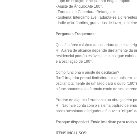
- Tipo de Fixação: Encaixe por engate rápido.
- Ajuste de Ângulo: Até 180°.
- Formato de Cobertura: Retangular.
- Sistema: Intercambiável (adapta-se a diferent
- Indicação: Jardins, gramados de lazer, canteiro
Perguntas Frequentes:
Qual é a área máxima de cobertura que este irri
R= A área de alcance depende diretamente da p
residencial padrão estável, ele consegue cobrir 
e à oscilação de 180°.
Como funciona o ajuste de oscilação?
R= O irrigador possui limitadores manuais em se
oscilar totalmente de um lado para o outro (180°
o funcionamento ao formato exato do seu terreno
Preciso de alguma ferramenta ou abraçadeira par
R= Não! Ele conta com o sistema padrão de enga
basta pressionar o irrigador até ouvir o "clique
Estoque disponível. Envio imediato para todo o
ITENS INCLUSOS: