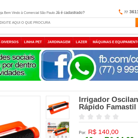
361
77
Já é cadastrado?
ja Bem Vindo à Comercial São Paulo
 DIVERSOS
LINHA PET
JARDINAGEM
LAZER
MÁQUINAS E EQUIPAMENT
Irrigador Oscila
Rápido Famastil
R$ 140,00
Por: