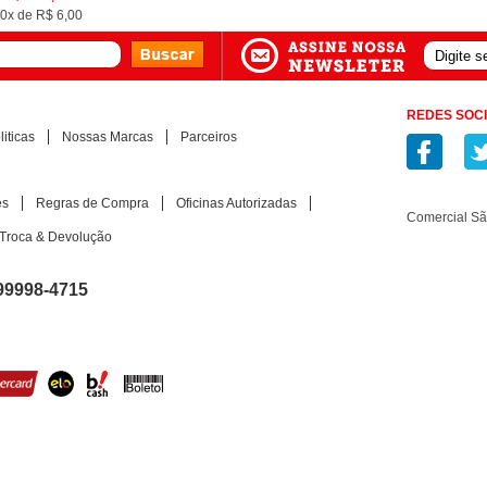
0x
de
R$ 6,00
REDES SOCI
iticas
Nossas Marcas
Parceiros
es
Regras de Compra
Oficinas Autorizadas
Comercial S
Troca & Devolução
99998-4715