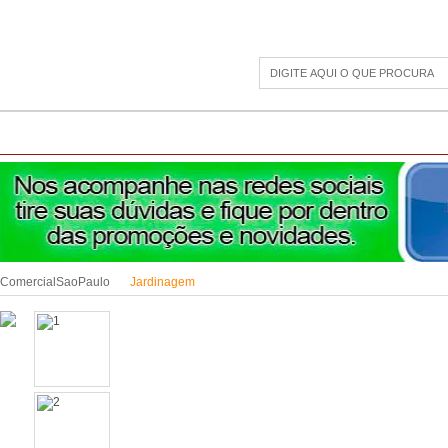
CAMPING
ESPORTE E LAZER
ACESSÓRIOS DIVERSOS
LINHA PET
JAR
ComercialSaoPaulo
Jardinagem