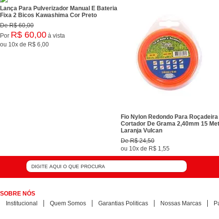
Lança Para Pulverizador Manual E Bateria
Fixa 2 Bicos Kawashima Cor Preto
De
R$ 60,00
R$ 60,00
Por
à vista
ou
10x
de
R$ 6,00
Fio Nylon Redondo Para Roçadeira
Cortador De Grama 2,40mm 15 Me
Laranja Vulcan
De
R$ 24,50
ou
10x
de
R$ 1,55
SOBRE NÓS
Institucional
Quem Somos
Garantias Politicas
Nossas Marcas
P