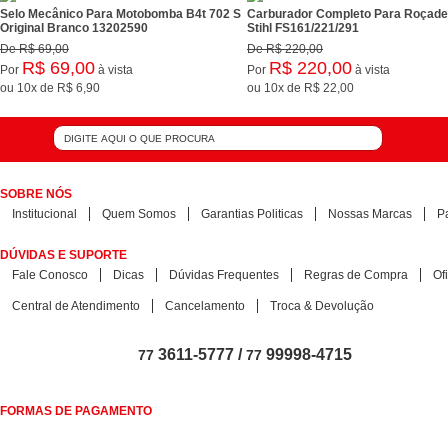
Selo Mecânico Para Motobomba B4t 702 S
Carburador Completo Para Roçade
Original Branco 13202590
Stihl FS161/221/291
De
R$ 69,00
De
R$ 220,00
R$ 69,00
R$ 220,00
Por
à vista
Por
à vista
ou
10x
de
R$ 6,90
ou
10x
de
R$ 22,00
SOBRE NÓS
Institucional
Quem Somos
Garantias Politicas
Nossas Marcas
P
DÚVIDAS E SUPORTE
Fale Conosco
Dicas
Dúvidas Frequentes
Regras de Compra
Of
Central de Atendimento
Cancelamento
Troca & Devolução
3611-5777 /
99998-4715
77
77
FORMAS DE PAGAMENTO