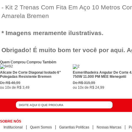
- Kit 2 Trenas Com Fita Em Aço 10 Metros C
Amarela Bremen
* Imagens meramente ilustrativas.
Obrigado! É muito bom ter você por aqui. 
Quem Comprou Comprou Também
Alicate De Corte Diagonal Isolado 6"
Esmerilhadeira Angular De Corte 4
Polegadas Resistente Bremen
750W 11.000 PM MEE Menegotti
De
R$ 46,99
De
R$ 315,99
ou
10x
de
R$ 3,49
ou
10x
de
R$ 24,99
SOBRE NÓS
Institucional
Quem Somos
Garantias Politicas
Nossas Marcas
P