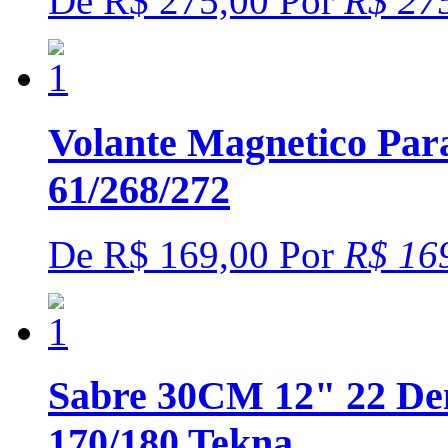
De
R$ 275,00
Por
R$ 27
Volante Magnetico Par
61/268/272
De
R$ 169,00
Por
R$ 16
Sabre 30CM 12" 22 Den
170/180 Tekna