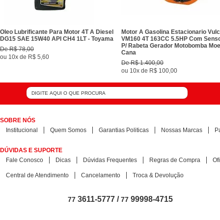
Oleo Lubrificante Para Motor 4T A Diesel
Motor A Gasolina Estacionario Vul
DG15 SAE 15W40 API CH4 1LT - Toyama
VM160 4T 163CC 5.5HP Com Senso
P/ Rabeta Gerador Motobomba Mo
De
R$ 78,00
Cana
ou
10x
de
R$ 5,60
De
R$ 1.400,00
ou
10x
de
R$ 100,00
SOBRE NÓS
Institucional
Quem Somos
Garantias Politicas
Nossas Marcas
P
DÚVIDAS E SUPORTE
Fale Conosco
Dicas
Dúvidas Frequentes
Regras de Compra
Of
Central de Atendimento
Cancelamento
Troca & Devolução
3611-5777 /
99998-4715
77
77