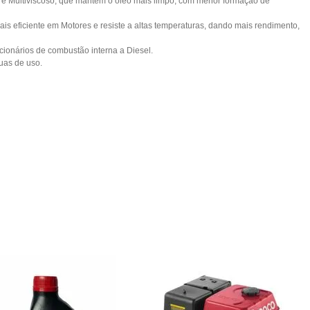
a é Multiviscoso, que mantém o óleo mais limpo, com menor formação de
is eficiente em Motores e resiste a altas temperaturas, dando mais rendimento,
cionários de combustão interna a Diesel.
uas de uso.
: