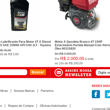
 Lubrificante Para Motor 4T A Diesel
Motor A Gasolina Branco 4T 15HP
5 SAE 15W40 API CH4 1LT - Toyama
Estacionário Partida Manual Com Alert
Óleo 90315820
R$ 78,00
De
R$ 2.000,00
0x
de
R$ 5,60
R$ 2.000,00
Por
à vista
ou
10x
de
R$ 200,00
REDES SOCI
iticas
Nossas Marcas
Parceiros
es
Regras de Compra
Oficinas Autorizadas
Comercial S