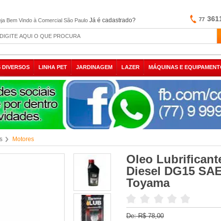
361
77
Já é cadastrado?
ja Bem Vindo à Comercial São Paulo
 DIVERSOS
LINHA PET
JARDINAGEM
LAZER
MÁQUINAS E EQUIPAMENT
s
Motores
Oleo Lubrificant
Diesel DG15 SAE
Toyama
De:
R$ 78,00