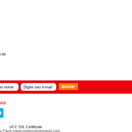
a de
AIS
UCC SSL Certificate
ão Paulo www.comercialsaopaulo.com