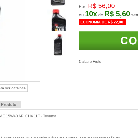
R$ 56,00
Por:
10
x
R$ 5,60
ou
de
ECONOMIA DE
R$ 22,00
Calcule Frete
e Produto
 SAE 15W40 API CH4 1LT - Toyama