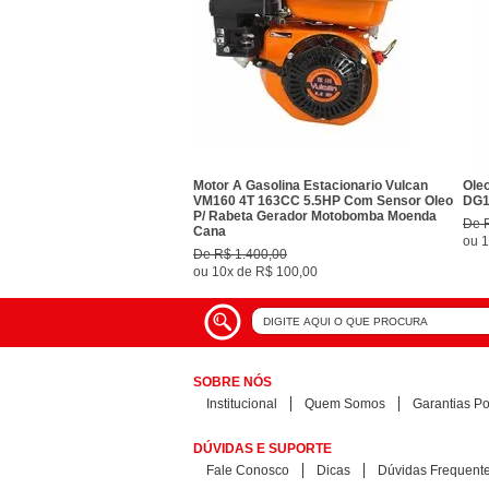
Motor A Gasolina Estacionario Vulcan
Oleo
VM160 4T 163CC 5.5HP Com Sensor Oleo
DG1
P/ Rabeta Gerador Motobomba Moenda
De
Cana
ou
1
De
R$ 1.400,00
ou
10x
de
R$ 100,00
SOBRE NÓS
Institucional
Quem Somos
Garantias Pol
DÚVIDAS E SUPORTE
Fale Conosco
Dicas
Dúvidas Frequent