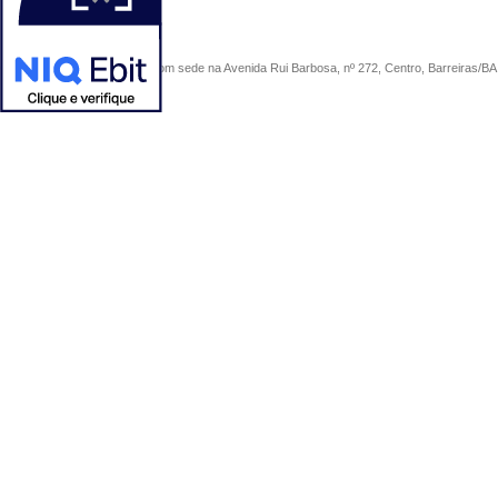
COMERCIAL SÃO PAULO, com sede na Avenida Rui Barbosa, nº 272, Centro, Barreiras/BA, 