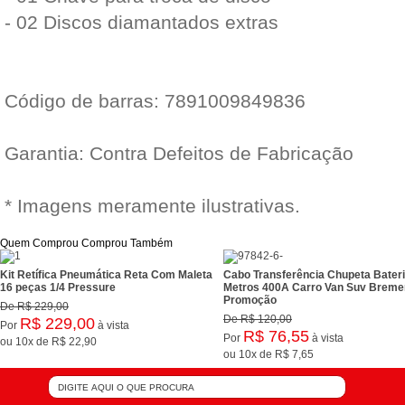
- 02 Discos diamantados extras
Código de barras: 7891009849836
Garantia: Contra Defeitos de Fabricação
* Imagens meramente ilustrativas.
Quem Comprou Comprou Também
Kit Retífica Pneumática Reta Com Maleta
Cabo Transferência Chupeta Bateri
16 peças 1/4 Pressure
Metros 400A Carro Van Suv Breme
Promoção
De
R$ 229,00
De
R$ 120,00
R$ 229,00
Por
à vista
R$ 76,55
Por
à vista
ou
10x
de
R$ 22,90
ou
10x
de
R$ 7,65