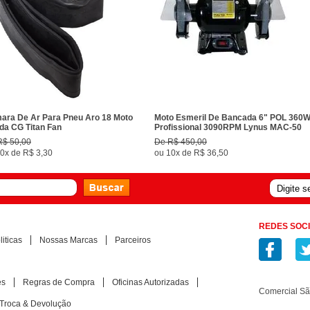
ara De Ar Para Pneu Aro 18 Moto
Moto Esmeril De Bancada 6" POL 360
da CG Titan Fan
Profissional 3090RPM Lynus MAC-50
R$ 50,00
De
R$ 450,00
0x
de
R$ 3,30
ou
10x
de
R$ 36,50
REDES SOCI
iticas
Nossas Marcas
Parceiros
es
Regras de Compra
Oficinas Autorizadas
Comercial S
Troca & Devolução