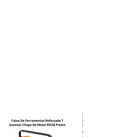
Bomba Manual De Sucção 100
Bremen
De
R$ 60,00
ou
10x
de
R$ 4,50