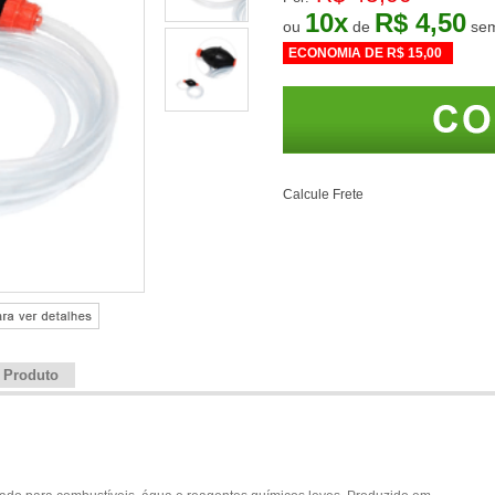
10
x
R$ 4,50
ou
de
ECONOMIA DE
R$ 15,00
Calcule Frete
e Produto