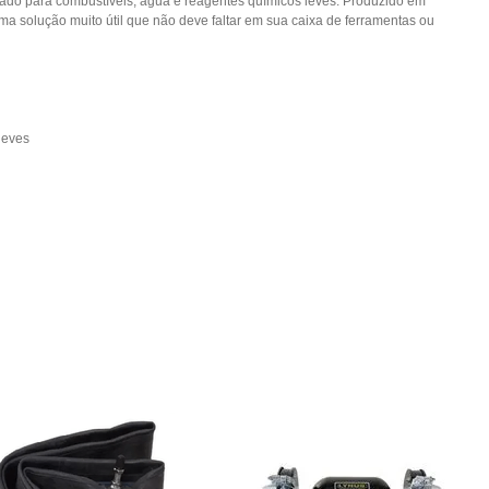
do para combustíveis, água e reagentes químicos leves. Produzido em
 Uma solução muito útil que não deve faltar em sua caixa de ferramentas ou
leves