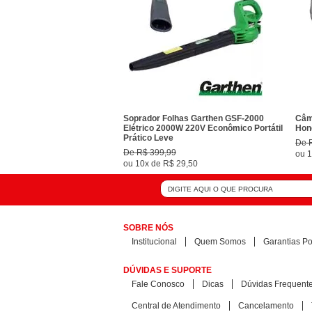
Soprador Folhas Garthen GSF-2000
Câm
Elétrico 2000W 220V Econômico Portátil
Hon
Prático Leve
De
De
R$ 399,99
ou
1
ou
10x
de
R$ 29,50
SOBRE NÓS
Institucional
Quem Somos
Garantias Pol
DÚVIDAS E SUPORTE
Fale Conosco
Dicas
Dúvidas Frequent
Central de Atendimento
Cancelamento