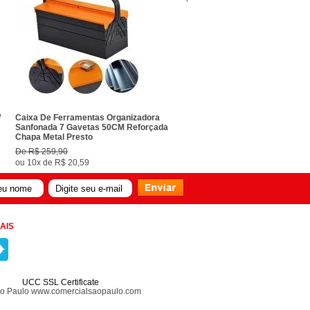
W
Caixa De Ferramentas Organizadora
Sanfonada 7 Gavetas 50CM Reforçada
Chapa Metal Presto
De
R$ 259,90
ou
10x
de
R$ 20,59
AIS
UCC SSL Certificate
ão Paulo www.comercialsaopaulo.com