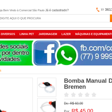
361
77
Já é cadastrado?
ja Bem Vindo à Comercial São Paulo
 DIVERSOS
LINHA PET
JARDINAGEM
LAZER
MÁQUINAS E EQUIPAMENT
s
Bomba Manual D
Bremen
De:
R$ 60,00
R$ 45,00
Por: