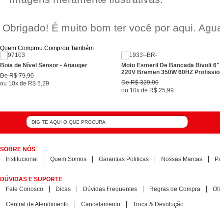
Obrigado! É muito bom ter você por aqui. Ag
Quem Comprou Comprou Também
Boia de Nível Sensor - Anauger
Moto Esmeril De Bancada Bivolt 6
220V Bremen 350W 60HZ Profissio
De
R$ 79,90
De
R$ 329,90
ou
10x
de
R$ 5,29
ou
10x
de
R$ 25,99
SOBRE NÓS
Institucional
Quem Somos
Garantias Politicas
Nossas Marcas
P
DÚVIDAS E SUPORTE
Fale Conosco
Dicas
Dúvidas Frequentes
Regras de Compra
Of
Central de Atendimento
Cancelamento
Troca & Devolução