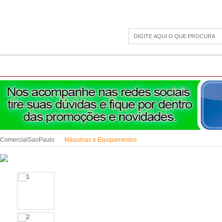
CAMPING
ESPORTE E LAZER
ACESSÓRIOS DIVERSOS
LINHA PET
JAR
ComercialSaoPaulo
Máquinas e Equipamentos